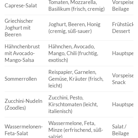
Tomaten, Mozzarella,
Vorspeise /
Caprese-Salat
Basilikum (frisch, cremig)
Beilage
Griechischer
Joghurt, Beeren, Honig
Frühstück /
Joghurt mit
(cremig, süß-sauer)
Dessert
Beeren
Hähnchenbrust
Hähnchen, Avocado,
mit Avocado-
Mango, Chili (fruchtig,
Hauptspeis
Mango-Salsa
exotisch)
Reispapier, Garnelen,
Vorspeise /
Sommerrollen
Gemüse, Kräuter (frisch,
Snack
leicht)
Zucchini, Pesto,
Zucchini-Nudeln
Kirschtomaten (leicht,
Hauptspeis
(Zoodles)
italienisch)
Wassermelone, Feta,
Wassermelonen-
Salat /
Minze (erfrischend, süß-
Feta-Salat
Beilage
salzig)