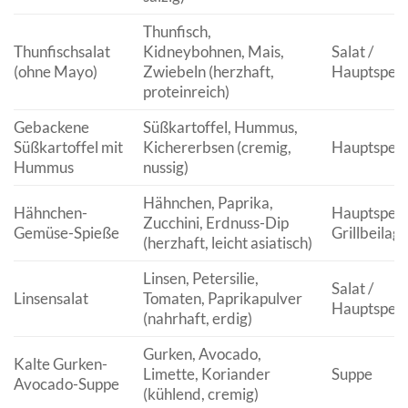
Thunfisch,
Thunfischsalat
Kidneybohnen, Mais,
Salat /
(ohne Mayo)
Zwiebeln (herzhaft,
Hauptspeis
proteinreich)
Gebackene
Süßkartoffel, Hummus,
Süßkartoffel mit
Kichererbsen (cremig,
Hauptspeis
Hummus
nussig)
Hähnchen, Paprika,
Hähnchen-
Hauptspeis
Zucchini, Erdnuss-Dip
Gemüse-Spieße
Grillbeilag
(herzhaft, leicht asiatisch)
Linsen, Petersilie,
Salat /
Linsensalat
Tomaten, Paprikapulver
Hauptspeis
(nahrhaft, erdig)
Gurken, Avocado,
Kalte Gurken-
Limette, Koriander
Suppe
Avocado-Suppe
(kühlend, cremig)