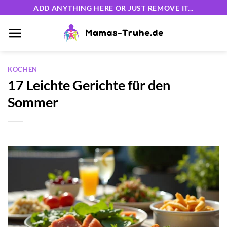
Zum
ADD ANYTHING HERE OR JUST REMOVE IT...
Inhalt
springen
KOCHEN
17 Leichte Gerichte für den
Sommer