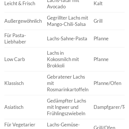
Lachs-Tatar mit
Leicht & Frisch
Kalt
Avocado
Gegrillter Lachs mit
Außergewöhnlich
Grill
Mango-Chili-Salsa
Für Pasta-
Lachs-Sahne-Pasta
Pfanne
Liebhaber
Lachs in
Low Carb
Kokosmilch mit
Pfanne
Brokkoli
Gebratener Lachs
Klassisch
mit
Pfanne/Ofen
Rosmarinkartoffeln
Gedämpfter Lachs
Asiatisch
mit Ingwer und
Dampfgarer/Top
Frühlingszwiebeln
Für Vegetarier
Lachs-Gemüse-
Grill/Ofen