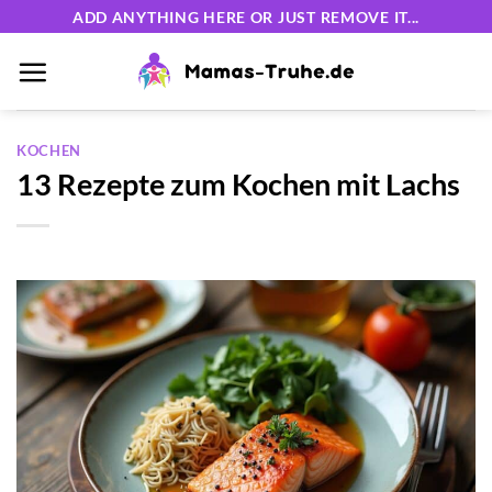
Zum
ADD ANYTHING HERE OR JUST REMOVE IT...
Inhalt
springen
KOCHEN
13 Rezepte zum Kochen mit Lachs