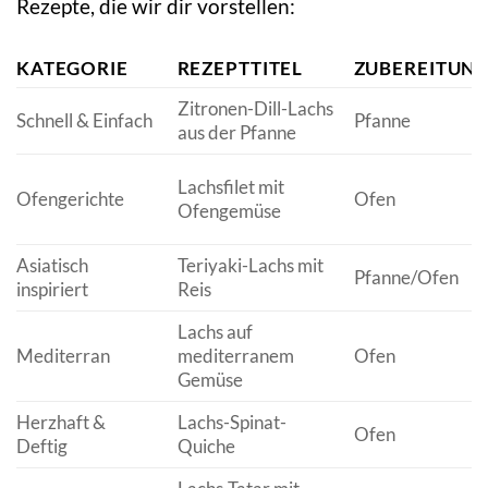
Rezepte, die wir dir vorstellen:
KATEGORIE
REZEPTTITEL
ZUBEREITUN
Zitronen-Dill-Lachs
Schnell & Einfach
Pfanne
aus der Pfanne
Lachsfilet mit
Ofengerichte
Ofen
Ofengemüse
Asiatisch
Teriyaki-Lachs mit
Pfanne/Ofen
inspiriert
Reis
Lachs auf
Mediterran
mediterranem
Ofen
Gemüse
Herzhaft &
Lachs-Spinat-
Ofen
Deftig
Quiche