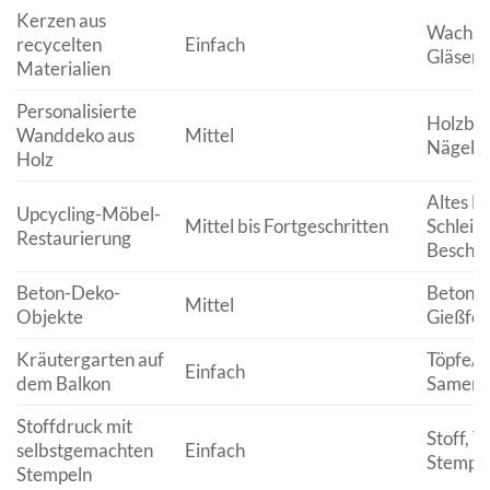
Kerzen aus
Wachsre
recycelten
Einfach
Gläser/
Materialien
Personalisierte
Holzbre
Wanddeko aus
Mittel
Nägel/
Holz
Altes M
Upcycling-Möbel-
Mittel bis Fortgeschritten
Schleifp
Restaurierung
Beschlä
Beton-Deko-
Beton, 
Mittel
Objekte
Gießfo
Kräutergarten auf
Töpfe/B
Einfach
dem Balkon
Samen/
Stoffdruck mit
Stoff, T
selbstgemachten
Einfach
Stempel
Stempeln