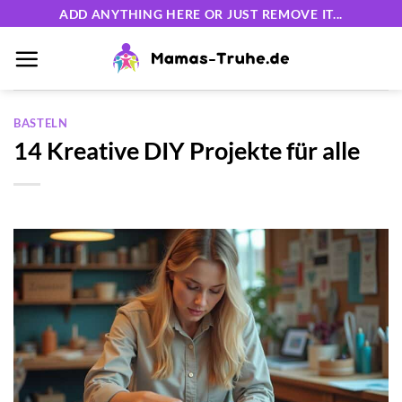
Zum
ADD ANYTHING HERE OR JUST REMOVE IT...
Inhalt
springen
BASTELN
14 Kreative DIY Projekte für alle