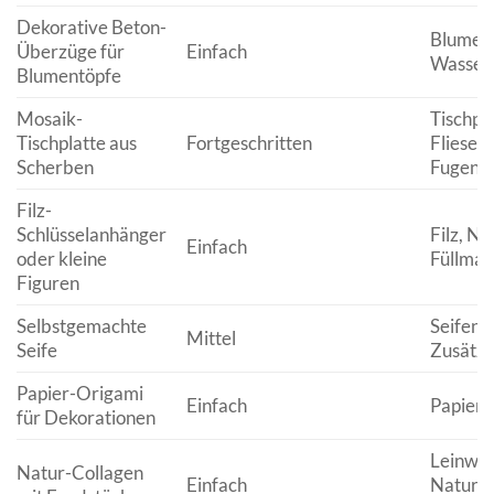
Dekorative Beton-
Blument
Überzüge für
Einfach
Wasser
Blumentöpfe
Mosaik-
Tischpla
Tischplatte aus
Fortgeschritten
Fliesen
Scherben
Fugenm
Filz-
Schlüsselanhänger
Filz, Na
Einfach
oder kleine
Füllmat
Figuren
Selbstgemachte
Seifenba
Mittel
Seife
Zusätz
Papier-Origami
Einfach
Papier
für Dekorationen
Leinwa
Natur-Collagen
Einfach
Naturma