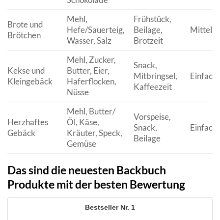
Mehl,
Frühstück,
Brote und
Hefe/Sauerteig,
Beilage,
Mittel
Brötchen
Wasser, Salz
Brotzeit
Mehl, Zucker,
Snack,
Kekse und
Butter, Eier,
Mitbringsel,
Einfach 
Kleingebäck
Haferflocken,
Kaffeezeit
Nüsse
Mehl, Butter/
Vorspeise,
Herzhaftes
Öl, Käse,
Snack,
Einfach 
Gebäck
Kräuter, Speck,
Beilage
Gemüse
Das sind die neuesten Backbuch
Produkte mit der besten Bewertung
1