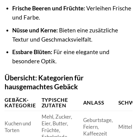
Frische Beeren und Früchte:
Verleihen Frische
und Farbe.
Nüsse und Kerne:
Bieten eine zusätzliche
Textur und Geschmacksvielfalt.
Essbare Blüten:
Für eine elegante und
besondere Optik.
Übersicht: Kategorien für
hausgemachtes Gebäck
GEBÄCK-
TYPISCHE
ANLASS
SCHWI
KATEGORIE
ZUTATEN
Mehl, Zucker,
Geburtstage,
Kuchen und
Eier, Butter,
Feiern,
Mittel b
Torten
Früchte,
Kaffeezeit
Schokolade