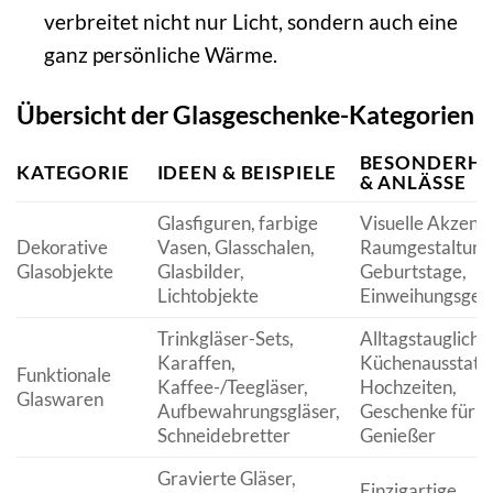
verbreitet nicht nur Licht, sondern auch eine
ganz persönliche Wärme.
Übersicht der Glasgeschenke-Kategorien
BESONDERHE
KATEGORIE
IDEEN & BEISPIELE
& ANLÄSSE
Glasfiguren, farbige
Visuelle Akzente
Dekorative
Vasen, Glasschalen,
Raumgestaltung
Glasobjekte
Glasbilder,
Geburtstage,
Lichtobjekte
Einweihungsges
Trinkgläser-Sets,
Alltagstauglichke
Karaffen,
Küchenausstatt
Funktionale
Kaffee-/Teegläser,
Hochzeiten,
Glaswaren
Aufbewahrungsgläser,
Geschenke für
Schneidebretter
Genießer
Gravierte Gläser,
Einzigartige