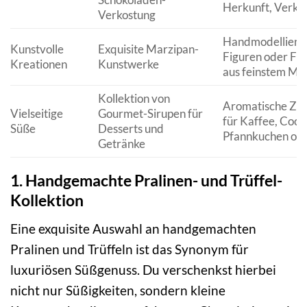
Herkunft, Verko
Verkostung
Handmodelliert
Kunstvolle
Exquisite Marzipan-
Figuren oder Fr
Kreationen
Kunstwerke
aus feinstem Ma
Kollektion von
Aromatische Zus
Vielseitige
Gourmet-Sirupen für
für Kaffee, Cockt
Süße
Desserts und
Pfannkuchen ode
Getränke
1. Handgemachte Pralinen- und Trüffel-
Kollektion
Eine exquisite Auswahl an handgemachten
Pralinen und Trüffeln ist das Synonym für
luxuriösen Süßgenuss. Du verschenkst hierbei
nicht nur Süßigkeiten, sondern kleine