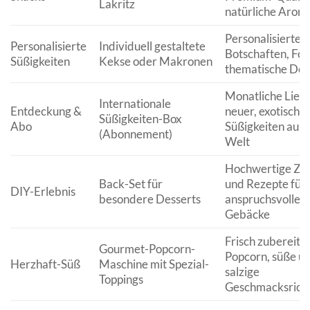
Lakritz
natürliche Arom
Personalisierte
Personalisierte
Individuell gestaltete
Botschaften, Fot
Süßigkeiten
Kekse oder Makronen
thematische Des
Monatliche Lief
Internationale
Entdeckung &
neuer, exotische
Süßigkeiten-Box
Abo
Süßigkeiten aus a
(Abonnement)
Welt
Hochwertige Zu
Back-Set für
und Rezepte für
DIY-Erlebnis
besondere Desserts
anspruchsvolle
Gebäcke
Frisch zubereite
Gourmet-Popcorn-
Popcorn, süße u
Herzhaft-Süß
Maschine mit Spezial-
salzige
Toppings
Geschmacksrich