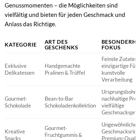
Genussmomenten – die Möglichkeiten sind
vielfältig und bieten für jeden Geschmack und
Anlass das Richtige.
ART DES
BESONDERHEI
KATEGORIE
GESCHENKS
FOKUS
Feinste Zutaten,
Exklusive
Handgemachte
einzigartige Füll
Delikatessen
Pralinen & Trüffel
kunstvolle
Verarbeitung
Ursprungsbohne
Gourmet-
Bean-to-Bar
nachhaltige Prod
Schokolade
Schokoladenkollektion
vielfältige
Geschmacksprof
Ungewöhnliche
Gourmet-
Kreative
Geschmacksrich
Fruchtgummis &
Snacks
Premium-Qualitä