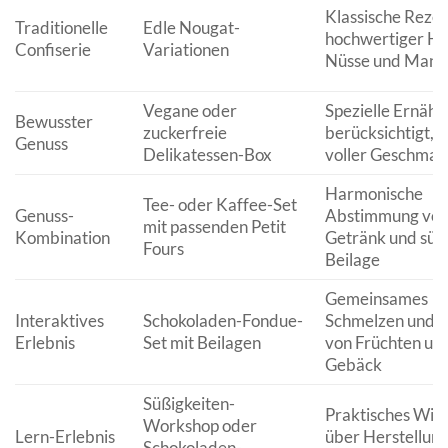
Klassische Rezep
Traditionelle
Edle Nougat-
hochwertiger Ho
Confiserie
Variationen
Nüsse und Mand
Vegane oder
Spezielle Ernähr
Bewusster
zuckerfreie
berücksichtigt, 
Genuss
Delikatessen-Box
voller Geschmac
Harmonische
Tee- oder Kaffee-Set
Genuss-
Abstimmung vo
mit passenden Petit
Kombination
Getränk und süß
Fours
Beilage
Gemeinsames
Interaktives
Schokoladen-Fondue-
Schmelzen und 
Erlebnis
Set mit Beilagen
von Früchten un
Gebäck
Süßigkeiten-
Praktisches Wis
Workshop oder
Lern-Erlebnis
über Herstellun
Schokoladen-